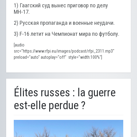
1) Гаагский суд вынес приговор по делу
МН-17.
2) Русская пропаганда и военные неудачи.
3) F-16 летит на Чемпионат мира по футболу.
[audio
src="https://www.rfpi.eu/images/podcast/rfpi_2311.mp3"
preload="auto" autoplay="off" style="width:100%"]
Élites russes : la guerre
est-elle perdue ?