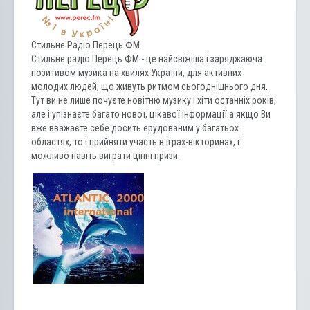
Стильне Радіо Перець ФМ
Стильне радіо Перець ФМ - це найсвіжіша і заряджаюча
позитивом музика на хвилях України, для активних
молодих людей, що живуть ритмом сьогоднішнього дня.
Тут ви не лише почуєте новітню музику і хіти останніх років,
але і упізнаєте багато нової, цікавої інформації а якщо Ви
вже вважаєте себе досить ерудованим у багатьох
областях, то і прийняти участь в іграх-вікторинах, і
можливо навіть виграти цінні призи.