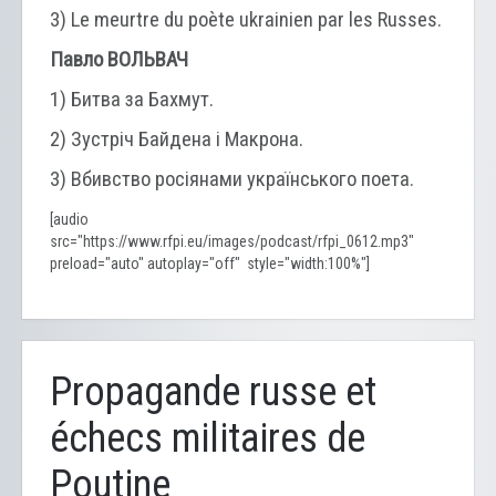
3) Le meurtre du poète ukrainien par les Russes.
Павло ВОЛЬВАЧ
1) Битва за Бахмут.
2) Зустріч Байдена і Макрона.
3) Вбивство росіянами українського поета.
[audio
src="https://www.rfpi.eu/images/podcast/rfpi_0612.mp3"
preload="auto" autoplay="off" style="width:100%"]
Propagande russe et
échecs militaires de
Poutine