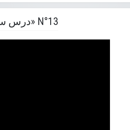
درس سیزدهم «ریاضی» N°13