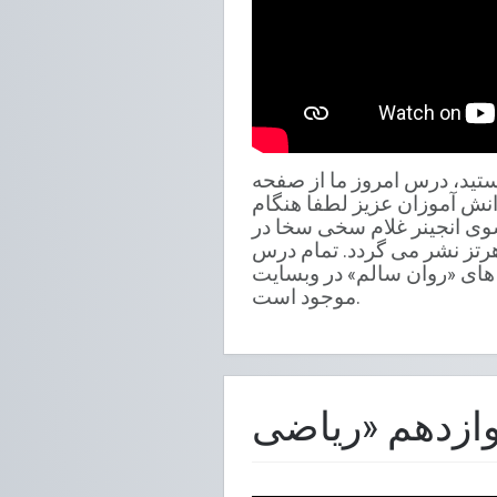
ضی صنف ۱۰» مکاتب افغانستان هستید، درس امروز ما از صفحه
دانش آموزان عزیز لطفا هنگام
د. این برنامه از سوی انجینر غلام سخی سخا در
چهار شنبه ساعت 11:30 به وقت افغانستان روی موج کوتاه 15700 کیلوهرتز نشر می گردد. تمام درس
 های «روان سالم» در وبسایت (www.rfpi.eu) و یوتیوب رادیو بین المللی برای صلح نیز
موجود است.