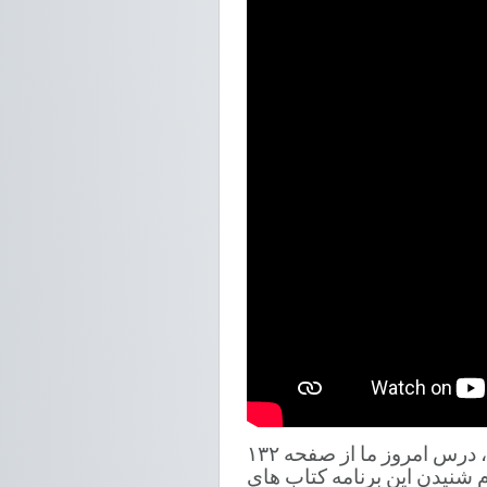
شنوندگان گرامی شما شنونده درس پانزدهم «ریاضی صنف ۱۰» مکاتب افغانستان هستید، درس امروز ما از صفحه ۱۳۲
 شنیدن این برنامه کتاب های