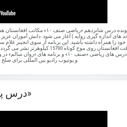
شنوندگان گرامی شما شنونده درس شانزدهم «ری
 واحد های اندازه گیری زوایه ) آغاز می شود. دانش آموزان عزیز
کتاب های ریاضی صنف 10 خود را همراه داشته باشید. این برنامه از سوی انجی
چهار شنبه ساعت 11:30 به وقت افغانستان روی موج کو
(www.rfpi.eu) و یوتیوب رادیو بین المللی برای صلح نیز موجود است.
درس پانزدهم «ریاضی»