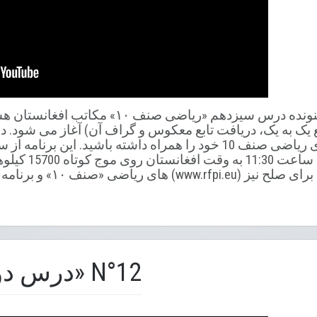
شنوندگان گرامی شما شنونده درس سیزدهم «ریا
تابع یک به یک، دریافت تابع معکوس و گراف آن) آغاز می شود. 
شنیدن این برنامه کتاب های ریاضی صنف 10 خود را همراه داشته باشی
روزهای دوشنبه و 
های ریاضی «صنف ۱۰» و برنامه
درس دوازدهم «ریاضی» N°12