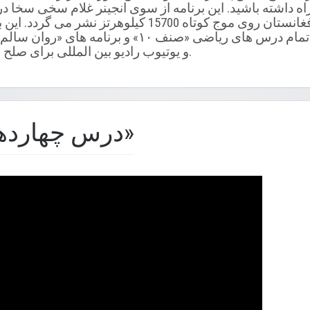
 خود را همراه داشته باشید. این برنامه از سوی انجینر غلام سخی سخ
ساعت 11:30 به وقت افغانستان روی موج کوتاه 15700 کیل
(www.rfpi.eu) و یوتیوب رادیو بین المللی برای صلح نیز موجود است.
درس چهاردهم دهم «ریاضی»