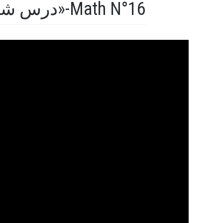
درس شانزدهم «ریاضی»-Math N°16