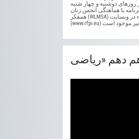
ا در روزهای دوشنبه و چهار شنبه
وهرتز نشر می گردد. این برنامه با هماهنگی انجمن زنان
همفکر (WLMSA) تهیه شده است. تمام درس های ریاضی «صنف ۱۰» و برنامه های «روان سالم» در وبسایت