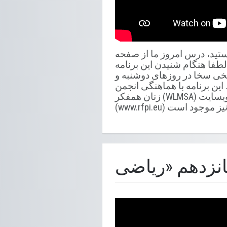
اضی صنف ۱۰» مکاتب افغانستان هستید، درس امروز ما از صفحه
 لطفا هنگام شنیدن این برنامه
نر غلام سخی سخا در روزهای دوشنبه و
تاه 15700 کیلوهرتز نشر می گردد. این برنامه با هماهنگی انجمن
زنان همفکر (WLMSA) تهیه شده است. تمام درس های ریاضی «صنف ۱۰» و برنامه های «روان سالم» در وبسایت