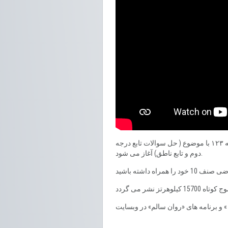
شنوندگان گرامی شما شنونده درس چهاردهم دهم «ریاضی صنف ۱۰» مکاتب افغانستان هستید، درس امروز ما از صفحه ۱۲۳ با موضوع ( حل سوالات تابع درجه
دوم و تابع ناطق) آغاز می شود.