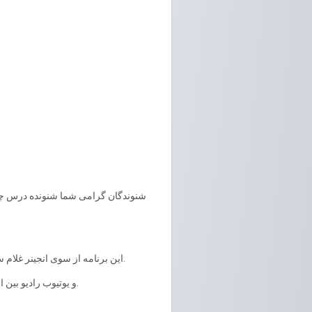
این برنامه از سوی انجینر غلام سخی سخا در روزهای دوشنبه و چهار شنبه ساعت 11:30 به وقت افغانستان روی موج کوتاه 15700 کیلوهرتز نشر می گردد.
تمام درس های ریاضی «صنف ۱۰» و برنامه های «روان سالم» در وبسایت (www.rfpi.eu) و یوتیوب رادیو بین المللی برای صلح نیز موجود است.