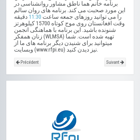
برنامه خانم هما ناطق مشاور روانشناسی در
این مورد صحبت می کند. برنامه های روان سالم
دقیقه
11:30
را می توانید روزهای جمعه ساعت
وقت افغانستان روی موج کوتاه 15700 کیلوهرتز
شنونده باشید. این برنامه با هماهنگی انجمن
زنان همفکر (WLMSA) تهیه شده است. شما
میتوانید برای شنیدن دیگر برنامه های ما از
وبسایت (www.rfpi.eu) نیز دیدن کنید.
Précédent
Suivant