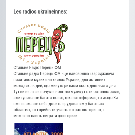
Les radios ukraineinnes:
Стильне Радіо Перець ФМ
Стильне радіо Перець ФМ - це найсвіжіша і заряджаюча
позитивом музика на хвилях України, для активних
молодих людей, що живуть ритмом сьогоднішнього дня.
Тут ви не лише почуєте новітню музику і хіти останніх років,
але і упізнаєте багато нової, цікавої інформації а якщо Ви
вже вважаєте себе досить ерудованим у багатьох
областях, то і прийняти участь в іграх-вікторинах, і
можливо навіть виграти цінні призи.