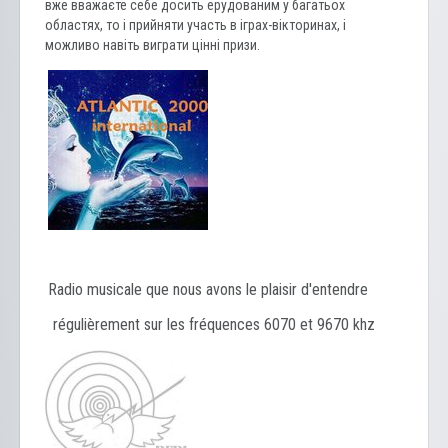
вже вважаєте себе досить ерудованим у багатьох
областях, то і прийняти участь в іграх-вікторинах, і
можливо навіть виграти цінні призи.
Radio musicale que nous avons le plaisir d'entendre
régulièrement sur les fréquences 6070 et 9670 khz