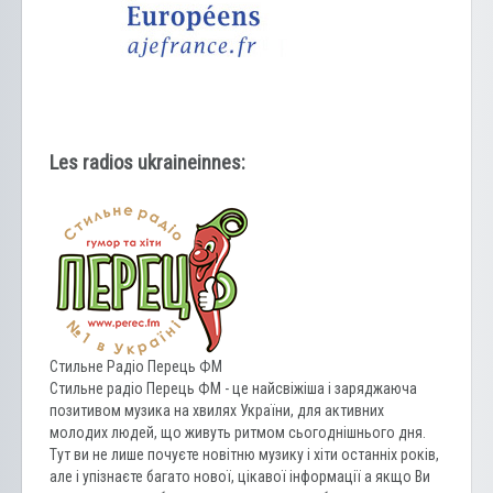
Les radios ukraineinnes:
Стильне Радіо Перець ФМ
Стильне радіо Перець ФМ - це найсвіжіша і заряджаюча
позитивом музика на хвилях України, для активних
молодих людей, що живуть ритмом сьогоднішнього дня.
Тут ви не лише почуєте новітню музику і хіти останніх років,
але і упізнаєте багато нової, цікавої інформації а якщо Ви