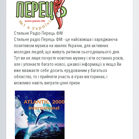
Стильне Радіо Перець ФМ
Стильне радіо Перець ФМ - це найсвіжіша і заряджаюча
позитивом музика на хвилях України, для активних
молодих людей, що живуть ритмом сьогоднішнього дня.
Тут ви не лише почуєте новітню музику і хіти останніх років,
але і упізнаєте багато нової, цікавої інформації а якщо Ви
вже вважаєте себе досить ерудованим у багатьох
областях, то і прийняти участь в іграх-вікторинах, і
можливо навіть виграти цінні призи.