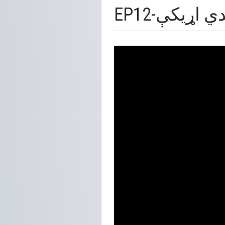
خوندي اړیکې