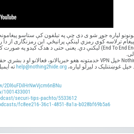
ونونو لپاره جوړ شو ی دی چې په تیلفون کې ستاسو پیغامونه 
پیغام ترلاسه کوي رمزي لینکې پرانیځي. این رمزنگاری از دا ر
تر مقصد یا پای پورې (End To End Encrpytion) لیکنې دي. یعنی حتی د ه
لی.
وړیا VPN ترلاسه کړئ: Nothing2hide خپل VPN خدمتونه هغو خبریالانو، فعال
خپل غوښتنلیک د لیږلو لپاره،
help@nothing2hide.org
ته ایمی
how/2Dl6uFDilHrNwVjcm6nBNu
w/1001433001
odcast/securi-tips-pachto/5533612
odcasts/fc8ee216-36c1-4851-8a1a-b028bf69b5a6