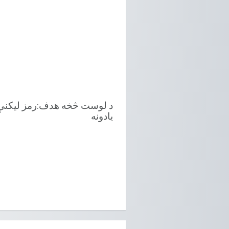
د لوست څخه هدف:رمز لیکنې یاد
یادونه