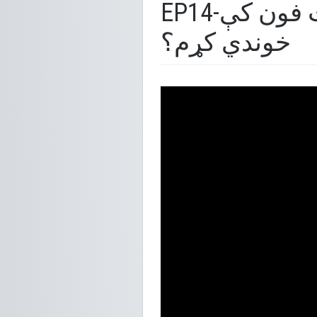
EP14-څنګه کولی شم خپل اسناد په خپل اسمارت فون کې
خوندي کړم؟