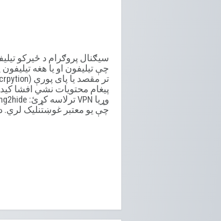
سیګنال پروګرام د ځیرکو تیلیف
چې تیلیفون او یا هغه تیلیفون 
پیغام محتویات نشي افشا کید
چې یو
معتبر غوښتنلیک لري. د 