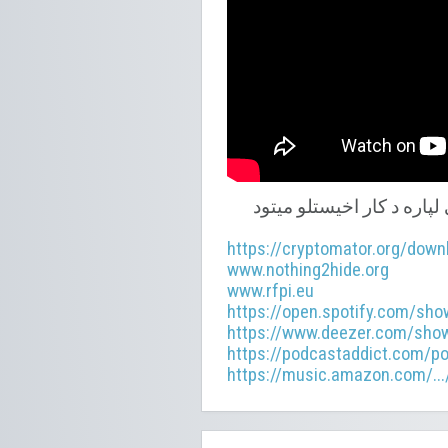
پاره د کار اخیستلو میتود
https://cryptomator.org/down
www.nothing2hide.org
www.rfpi.eu
https://open.spotify.com/s
https://www.deezer.com/sho
https://podcastaddict.com/p
https://music.amazon.com/...