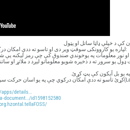
Tella د Android او iOS لپاره یو کاروونکی سوفټ ویر دی او تاسو ته ددې امکان درکوي چې:
ې او نور معلومات په یوخوندي صندوق کې چې رمز لیکنه یې 
ل یو سرور ته د ذخیره شویو معلوماتو لیږد د ملاتړ او ساتنې
په یو بل آیکون کې پټ کړئ.
• ” خطر بټنه” هغه فعاله (Launch)کړئ تاسو ته ددې امکان درکوي چې په یو اسا
apps/details...
lla-document.../id1598152580
org.hzontal.tellaFOSS/