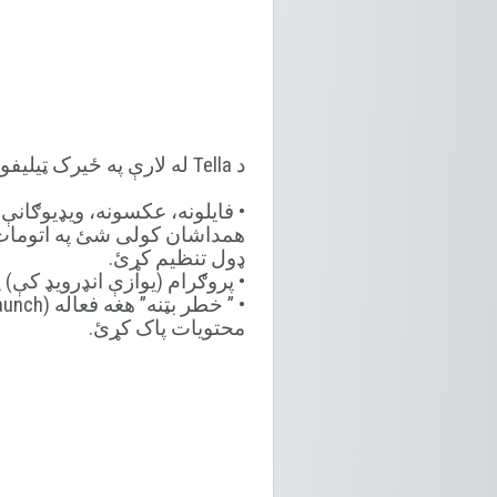
د Tella له لارې په ځیرک ټیلیفون کې د خپلې ډاټا ساتل او پټول
• فایلونه، عکسونه، ویډیوګان
همداشان کولی شئ په اتومات ډو
ډول تنظیم کړئ.
•
پروګرام (یوازې انډرویډ کې) 
محتویات پاک کړئ.