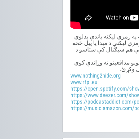
په رمزي لیکنه باندې بدلوي
مزي لیکنې د مبدا یا پیل څخه
دک کیدو په صورت کې هم سیګنال کې ستاسو د
انو او د بشري حقونو مدافعینو ته وړاندې کوي
ل وکړئ.
www.nothing2hide.org
www.rfpi.eu
https://open.spotify.com/s
https://www.deezer.com/sho
https://podcastaddict.com/p
https://music.amazon.com/p