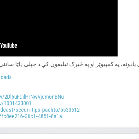
ونه، په کمپیوټر او په ځیرک تیلیفون کې د خپلې ډاټا ساتنې ل
loads
how/2Dl6uFDilHrNwVjcm6nBNu
w/1001433001
odcast/securi-tips-pachto/5533612
/fc8ee216-36c1-4851-8a1a...