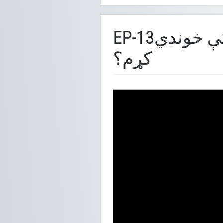
EP-13څنګه کولی شم خپل اسناد په خپل کمپیوټر کې خوندي
کړم؟