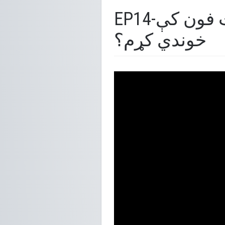
EP14-څنګه کولی شم خپل اسناد په خپل اسمارت فون کې
خوندي کړم؟