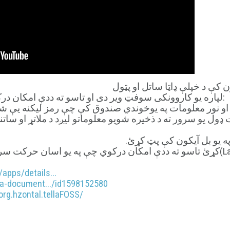
Tella د Android او iOS لپاره یو کاروونکی سوفټ ویر دی او تاسو ته ددې امکان درکوي چې:
 او نور معلومات په یوخوندي صندوق کې چې رمز لیکنه یې ش
ل یو سرور ته د ذخیره شویو معلوماتو لیږد د ملاتړ او ساتنې
 په یو بل آیکون کې پټ کړئ
nch)کړئ تاسو ته ددې امکان درکوي چې په یو اسان حرکت سره د خوندي صندوق ټول
apps/details...
lla-document.../id1598152580
org.hzontal.tellaFOSS/