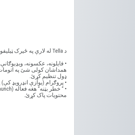
د Tella له لارې په ځیرک ټیلیفون کې د خپلې ډاټا ساتل او پټول
فایلونه، عکسونه، ویډیوګانې.
همداشان کولی شئ په اتومات ډو
ډول تنظیم کړئ.
پروګرام (یوازې انډرویډ کې).
•
محتویات پاک کړئ.