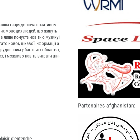
іжіша і заряджаюча позитивом
вних молодих людей, що живуть
е лише почуєте новітню музику і
агато нової, цікавої інформації а
рудованим у багатьох областях,
ах, і можливо навіть виграти цінні
Partenaires afghanistan:
laisir d'entendre