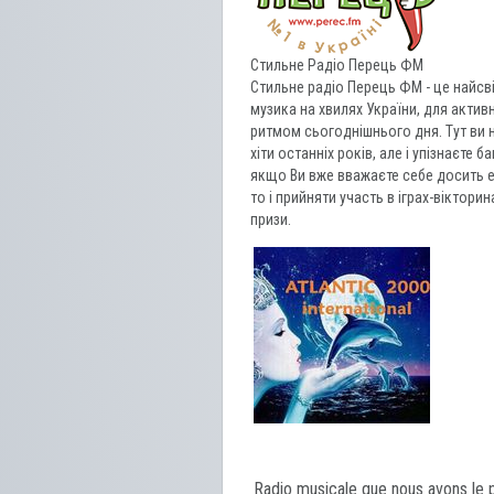
Стильне Радіо Перець ФМ
Стильне радіо Перець ФМ - це найсв
музика на хвилях України, для акти
ритмом сьогоднішнього дня. Тут ви н
хіти останніх років, але і упізнаєте б
якщо Ви вже вважаєте себе досить е
то і прийняти участь в іграх-вікторин
призи.
Radio musicale que nous avons le p